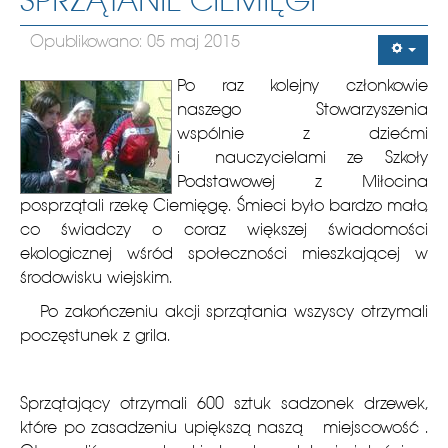
SPRZĄTANIE CIEMIĘGI
Opublikowano: 05 maj 2015
Po raz kolejny członkowie
naszego Stowarzyszenia
wspólnie z dziećmi
i nauczycielami ze Szkoły
Podstawowej z Miłocina
posprzątali rzekę Ciemięgę. Śmieci było bardzo mało,
co świadczy o coraz większej świadomości
ekologicznej wśród społeczności mieszkającej w
środowisku wiejskim.
Po zakończeniu akcji sprzątania wszyscy otrzymali
poczęstunek z grila.
Sprzątający otrzymali 600 sztuk sadzonek drzewek,
które po zasadzeniu upiększą naszą miejscowość .