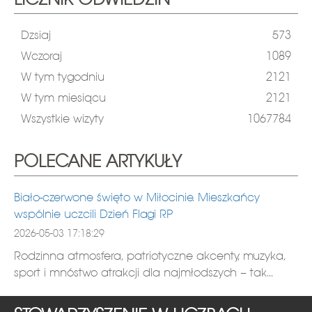
LICZNIK ODWIEDZIN
Dzsiaj
573
Wczoraj
1089
W tym tygodniu
2121
W tym miesiącu
2121
Wszystkie wizyty
1067784
POLECANE ARTYKUŁY
Biało-czerwone święto w Miłocinie. Mieszkańcy
wspólnie uczcili Dzień Flagi RP
2026-05-03 17:18:29
Rodzinna atmosfera, patriotyczne akcenty, muzyka,
sport i mnóstwo atrakcji dla najmłodszych – tak...