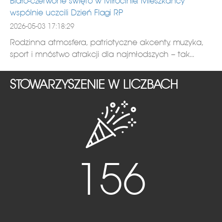
Biało-czerwone święto w Miłocinie. Mieszkańcy
wspólnie uczcili Dzień Flagi RP
2026-05-03 17:18:29
Rodzinna atmosfera, patriotyczne akcenty, muzyka,
sport i mnóstwo atrakcji dla najmłodszych – tak...
STOWARZYSZENIE W LICZBACH
156