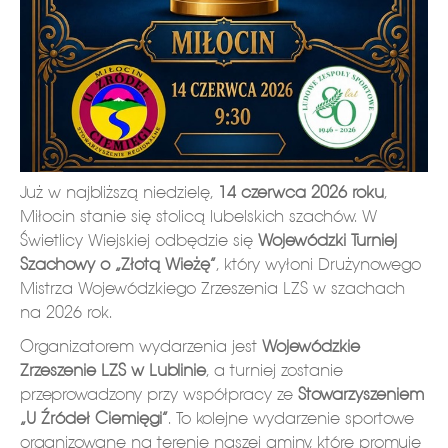
Już w najbliższą niedzielę,
14 czerwca 2026 roku
,
Miłocin stanie się stolicą lubelskich szachów. W
Świetlicy Wiejskiej odbędzie się
Wojewódzki Turniej
Szachowy o „Złotą Wieżę”
, który wyłoni Drużynowego
Mistrza Wojewódzkiego Zrzeszenia LZS w szachach
na 2026 rok.
Organizatorem wydarzenia jest
Wojewódzkie
Zrzeszenie LZS w Lublinie
, a turniej zostanie
przeprowadzony przy współpracy ze
Stowarzyszeniem
„U Źródeł Ciemięgi”
. To kolejne wydarzenie sportowe
organizowane na terenie naszej gminy, które promuje