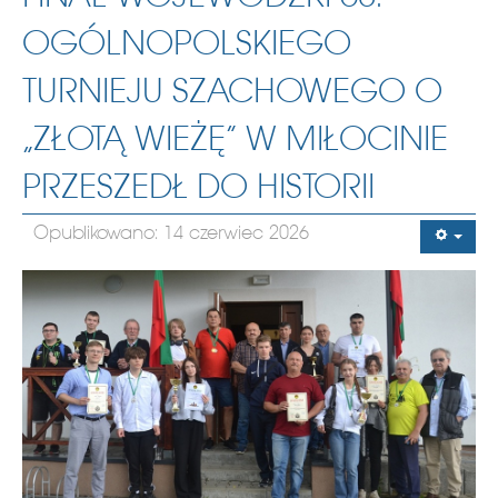
OGÓLNOPOLSKIEGO
TURNIEJU SZACHOWEGO O
„ZŁOTĄ WIEŻĘ” W MIŁOCINIE
PRZESZEDŁ DO HISTORII
Opublikowano: 14 czerwiec 2026