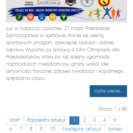
Już w najbliższy czwartek, 21 maja, Przedszkole
Samorządowe w Jastkowie stanie się areną
sportowych zmagań, dziecięcej radości i dobrej
zabawy. Wszystko za sprawą 4. Mini Olimpiady dla
Przedszkolaków, która po raz kolejny zgromadzi
najmłodszych mieszkańców gminy wokół idei
aktywności fizycznej, zdrowej rywalizacji i wspólnego
spędzania czasu.
czytaj więcej...
Strona 1 z 85
start
Poprzedni artykuł
1
2
3
4
5
6
7
8
9
10
Następny artykuł
koniec