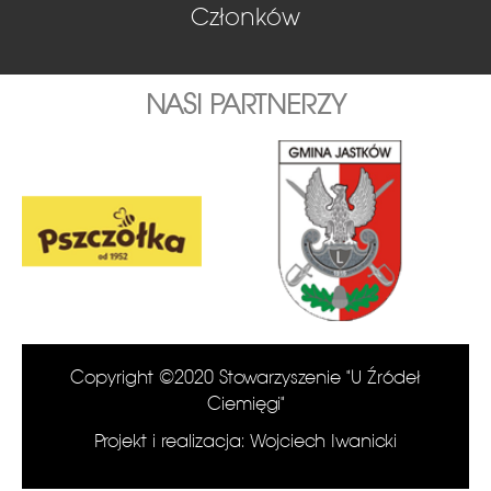
Członków
NASI PARTNERZY
Copyright ©2020 Stowarzyszenie "U Źródeł
Ciemięgi"
Projekt i realizacja: Wojciech Iwanicki