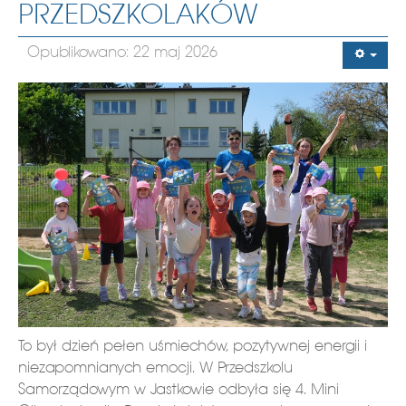
PRZEDSZKOLAKÓW
Opublikowano: 22 maj 2026
To był dzień pełen uśmiechów, pozytywnej energii i
niezapomnianych emocji. W Przedszkolu
Samorządowym w Jastkowie odbyła się 4. Mini