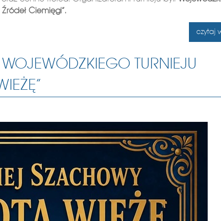
 Źródeł Ciemięgi”.
czytaj w
 WOJEWÓDZKIEGO TURNIEJU
IEŻĘ”