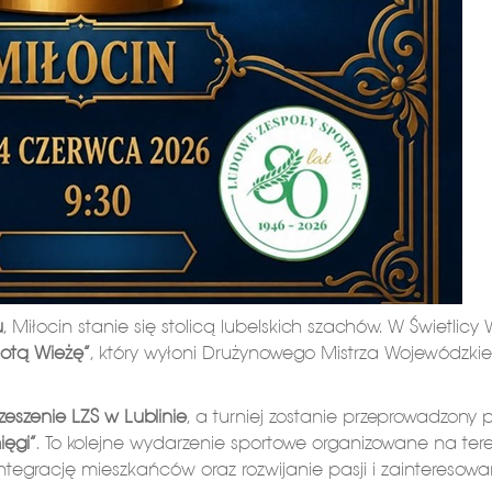
u
, Miłocin stanie się stolicą lubelskich szachów. W Świetlicy W
łotą Wieżę”
, który wyłoni Drużynowego Mistrza Wojewódzki
eszenie LZS w Lublinie
, a turniej zostanie przeprowadzony p
ięgi”
. To kolejne wydarzenie sportowe organizowane na ter
 integrację mieszkańców oraz rozwijanie pasji i zainteresow