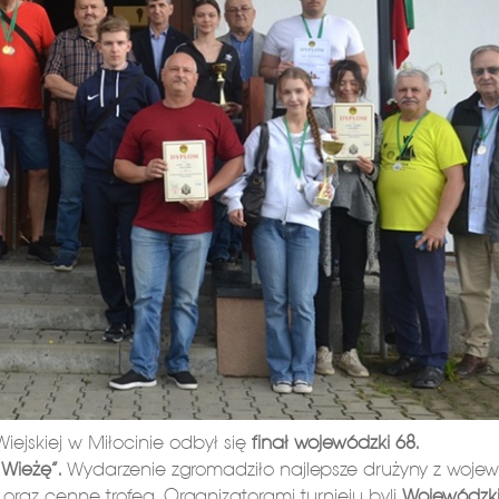
iejskiej w Miłocinie odbył się
finał wojewódzki 68.
Wieżę”.
Wydarzenie zgromadziło najlepsze drużyny z woje
ł oraz cenne trofea. Organizatorami turnieju byli
Wojewódzk