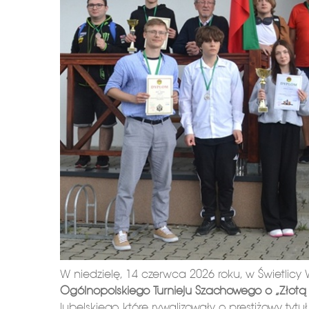
W niedzielę, 14 czerwca 2026 roku, w Świetlicy W
Ogólnopolskiego Turnieju Szachowego o „Złotą 
lubelskiego, które rywalizowały o prestiżowy tytu