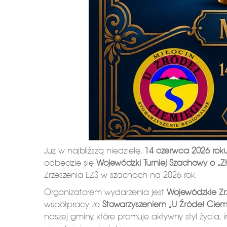
Już w najbliższą niedzielę,
14 czerwca 2026 rok
odbędzie się
Wojewódzki Turniej Szachowy o „Z
Zrzeszenia LZS w szachach na 2026 rok.
Organizatorem wydarzenia jest
Wojewódzkie Zrz
współpracy ze
Stowarzyszeniem „U Źródeł Ciem
naszej gminy, które promuje aktywny styl życia,