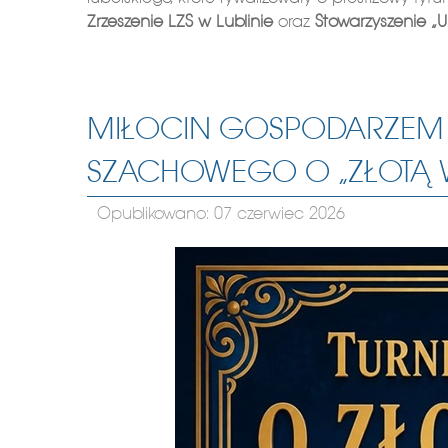
Zrzeszenie LZS w Lublinie
oraz
Stowarzyszenie „U
MIŁOCIN GOSPODARZEM
SZACHOWEGO O „ZŁOTĄ W
Opublikowano: 07 czerwiec 2026