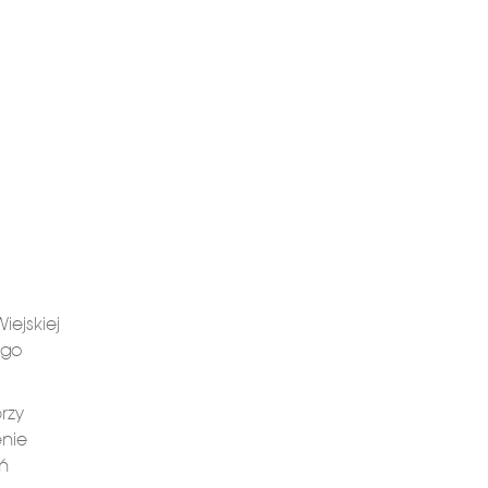
iejskiej
ego
rzy
enie
ań