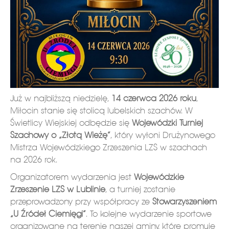
Już w najbliższą niedzielę,
14 czerwca 2026 roku
,
Miłocin stanie się stolicą lubelskich szachów. W
Świetlicy Wiejskiej odbędzie się
Wojewódzki Turniej
Szachowy o „Złotą Wieżę”
, który wyłoni Drużynowego
Mistrza Wojewódzkiego Zrzeszenia LZS w szachach
na 2026 rok.
Organizatorem wydarzenia jest
Wojewódzkie
Zrzeszenie LZS w Lublinie
, a turniej zostanie
przeprowadzony przy współpracy ze
Stowarzyszeniem
„U Źródeł Ciemięgi”
. To kolejne wydarzenie sportowe
organizowane na terenie naszej gminy, które promuje