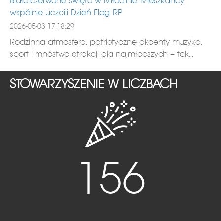
Biało-czerwone święto w Miłocinie. Mieszkańcy
wspólnie uczcili Dzień Flagi RP
2026-05-03 17:18:29
Rodzinna atmosfera, patriotyczne akcenty, muzyka,
sport i mnóstwo atrakcji dla najmłodszych – tak...
STOWARZYSZENIE W LICZBACH
156