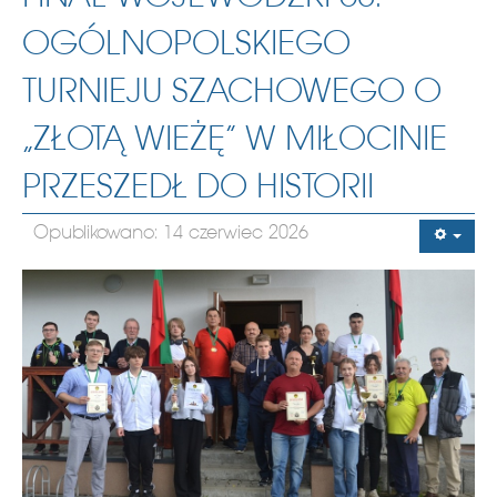
OGÓLNOPOLSKIEGO
TURNIEJU SZACHOWEGO O
„ZŁOTĄ WIEŻĘ” W MIŁOCINIE
PRZESZEDŁ DO HISTORII
Opublikowano: 14 czerwiec 2026