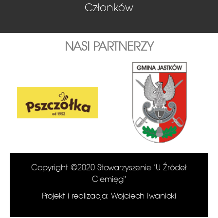
Członków
NASI PARTNERZY
Copyright ©2020 Stowarzyszenie "U Źródeł
Ciemięgi"
Projekt i realizacja: Wojciech Iwanicki