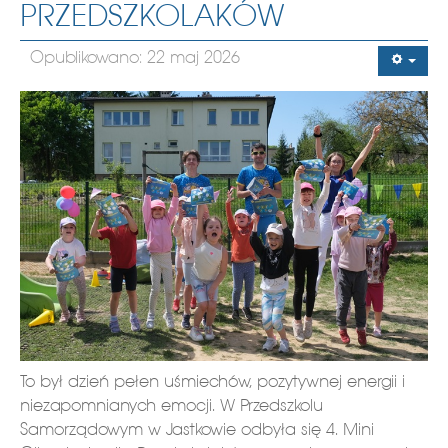
PRZEDSZKOLAKÓW
Opublikowano: 22 maj 2026
To był dzień pełen uśmiechów, pozytywnej energii i
niezapomnianych emocji. W Przedszkolu
Samorządowym w Jastkowie odbyła się 4. Mini