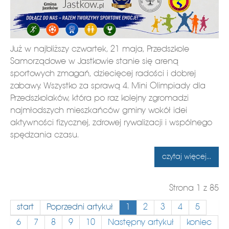
Już w najbliższy czwartek, 21 maja, Przedszkole
Samorządowe w Jastkowie stanie się areną
sportowych zmagań, dziecięcej radości i dobrej
zabawy. Wszystko za sprawą 4. Mini Olimpiady dla
Przedszkolaków, która po raz kolejny zgromadzi
najmłodszych mieszkańców gminy wokół idei
aktywności fizycznej, zdrowej rywalizacji i wspólnego
spędzania czasu.
czytaj więcej...
Strona 1 z 85
start
Poprzedni artykuł
1
2
3
4
5
6
7
8
9
10
Następny artykuł
koniec