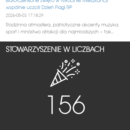
Biało-czerwone święto w Miłocinie. Mieszkańcy
wspólnie uczcili Dzień Flagi RP
2026-05-03 17:18:29
Rodzinna atmosfera, patriotyczne akcenty, muzyka,
sport i mnóstwo atrakcji dla najmłodszych – tak...
STOWARZYSZENIE W LICZBACH
156