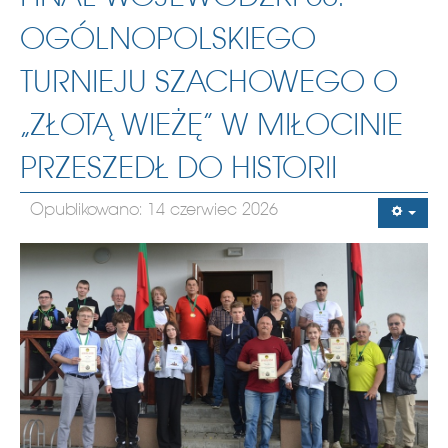
OGÓLNOPOLSKIEGO
TURNIEJU SZACHOWEGO O
„ZŁOTĄ WIEŻĘ” W MIŁOCINIE
PRZESZEDŁ DO HISTORII
Opublikowano: 14 czerwiec 2026