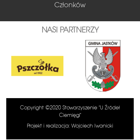
Członków
NASI PARTNERZY
Copyright ©2020 Stowarzyszenie "U Źródeł
Ciemięgi"
Projekt i realizacja: Wojciech Iwanicki