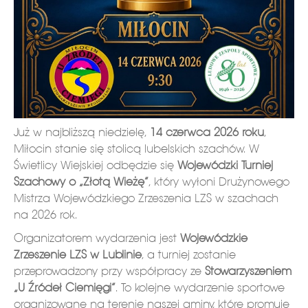
Już w najbliższą niedzielę,
14 czerwca 2026 roku
,
Miłocin stanie się stolicą lubelskich szachów. W
Świetlicy Wiejskiej odbędzie się
Wojewódzki Turniej
Szachowy o „Złotą Wieżę”
, który wyłoni Drużynowego
Mistrza Wojewódzkiego Zrzeszenia LZS w szachach
na 2026 rok.
Organizatorem wydarzenia jest
Wojewódzkie
Zrzeszenie LZS w Lublinie
, a turniej zostanie
przeprowadzony przy współpracy ze
Stowarzyszeniem
„U Źródeł Ciemięgi”
. To kolejne wydarzenie sportowe
organizowane na terenie naszej gminy, które promuje