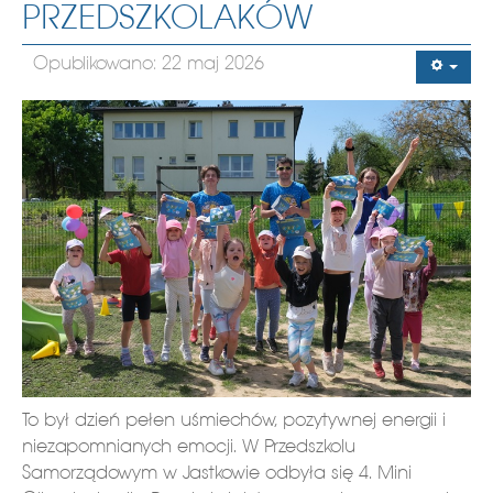
PRZEDSZKOLAKÓW
Opublikowano: 22 maj 2026
To był dzień pełen uśmiechów, pozytywnej energii i
niezapomnianych emocji. W Przedszkolu
Samorządowym w Jastkowie odbyła się 4. Mini