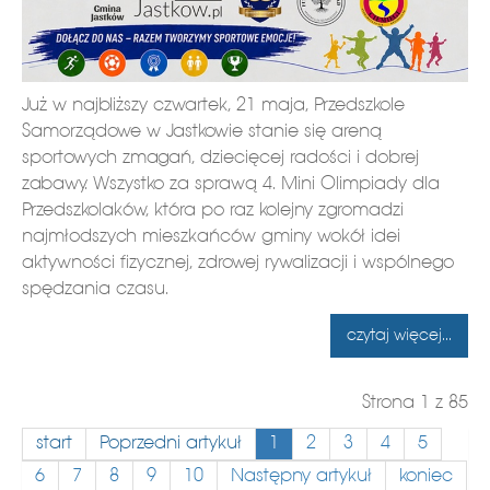
Już w najbliższy czwartek, 21 maja, Przedszkole
Samorządowe w Jastkowie stanie się areną
sportowych zmagań, dziecięcej radości i dobrej
zabawy. Wszystko za sprawą 4. Mini Olimpiady dla
Przedszkolaków, która po raz kolejny zgromadzi
najmłodszych mieszkańców gminy wokół idei
aktywności fizycznej, zdrowej rywalizacji i wspólnego
spędzania czasu.
czytaj więcej...
Strona 1 z 85
start
Poprzedni artykuł
1
2
3
4
5
6
7
8
9
10
Następny artykuł
koniec