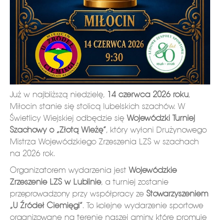
Już w najbliższą niedzielę,
14 czerwca 2026 roku
,
Miłocin stanie się stolicą lubelskich szachów. W
Świetlicy Wiejskiej odbędzie się
Wojewódzki Turniej
Szachowy o „Złotą Wieżę”
, który wyłoni Drużynowego
Mistrza Wojewódzkiego Zrzeszenia LZS w szachach
na 2026 rok.
Organizatorem wydarzenia jest
Wojewódzkie
Zrzeszenie LZS w Lublinie
, a turniej zostanie
przeprowadzony przy współpracy ze
Stowarzyszeniem
„U Źródeł Ciemięgi”
. To kolejne wydarzenie sportowe
organizowane na terenie naszej gminy, które promuje