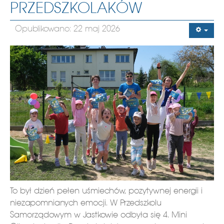
PRZEDSZKOLAKÓW
Opublikowano: 22 maj 2026
To był dzień pełen uśmiechów, pozytywnej energii i
niezapomnianych emocji. W Przedszkolu
Samorządowym w Jastkowie odbyła się 4. Mini