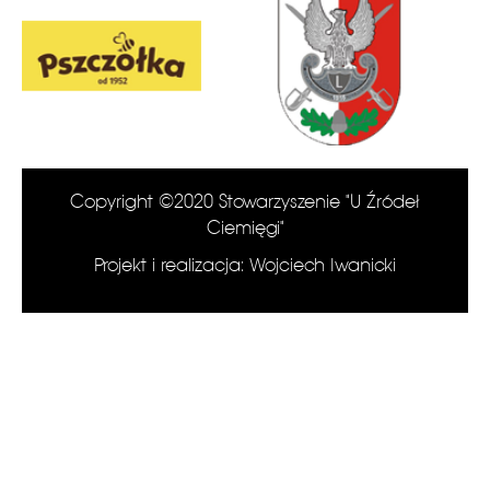
Copyright ©2020 Stowarzyszenie "U Źródeł
Ciemięgi"
Projekt i realizacja: Wojciech Iwanicki