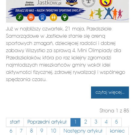
Już w najbliższy czwartek, 21 maja, Przedszkole
Samorządowe w Jastkowie stanie się areną
sportowych zmagań, dziecięcej radości i dobrej
zabawy. Wszystko za sprawą 4. Mini Olimpiady dla
Przedszkolaków, która po raz kolejny zgromadzi
najmłodszych mieszkańców gminy wokół idei
aktywności fizycznej, zdrowej rywalizacji i wspólnego
spędzania czasu.
czytaj więcej...
Strona 1 z 85
start
Poprzedni artykuł
1
2
3
4
5
6
7
8
9
10
Następny artykuł
koniec