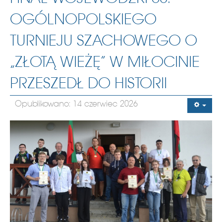
OGÓLNOPOLSKIEGO
TURNIEJU SZACHOWEGO O
„ZŁOTĄ WIEŻĘ” W MIŁOCINIE
PRZESZEDŁ DO HISTORII
Opublikowano: 14 czerwiec 2026